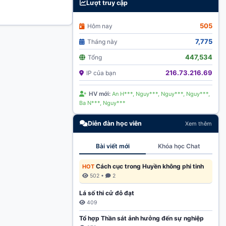
Lượt truy cập
505
Hôm nay
7,775
Tháng này
447,534
Tổng
216.73.216.69
IP của bạn
HV mới:
An H***, Nguy***, Nguy***, Nguy***,
Ba N***, Nguy***
Diễn đàn học viên
Xem thêm
Bài viết mới
Khóa học Chat
Cách cục trong Huyền không phi tinh
HOT
502 •
2
Lá số thi cử đỗ đạt
409
Tổ hợp Thần sát ảnh hưởng đến sự nghiệp