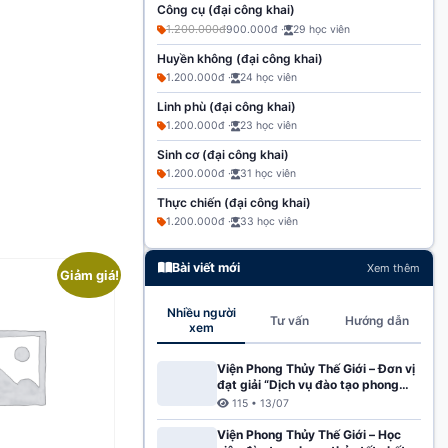
Công cụ (đại công khai)
1.200.000đ
900.000đ ·
29 học viên
Huyền không (đại công khai)
1.200.000đ ·
24 học viên
Linh phù (đại công khai)
1.200.000đ ·
23 học viên
Sinh cơ (đại công khai)
1.200.000đ ·
31 học viên
Thực chiến (đại công khai)
1.200.000đ ·
33 học viên
Bài viết mới
Xem thêm
Giảm giá!
Nhiều người
Tư vấn
Hướng dẫn
xem
Viện Phong Thủy Thế Giới – Đơn vị
đạt giải “Dịch vụ đào tạo phong
thủy chất lượng số 1 Việt Nam
115 • 13/07
2025”
Viện Phong Thủy Thế Giới – Học