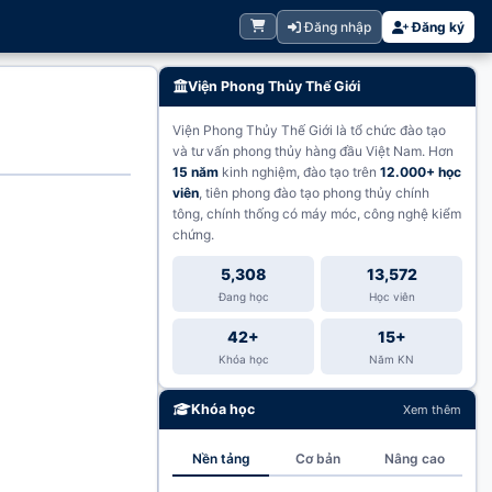
Đăng nhập
Đăng ký
Viện Phong Thủy Thế Giới
Viện Phong Thủy Thế Giới là tổ chức đào tạo
và tư vấn phong thủy hàng đầu Việt Nam. Hơn
15 năm
kinh nghiệm, đào tạo trên
12.000+ học
viên
, tiên phong đào tạo phong thủy chính
tông, chính thống có máy móc, công nghệ kiểm
chứng.
5,308
13,572
Đang học
Học viên
42+
15+
Khóa học
Năm KN
Khóa học
Xem thêm
Nền tảng
Cơ bản
Nâng cao