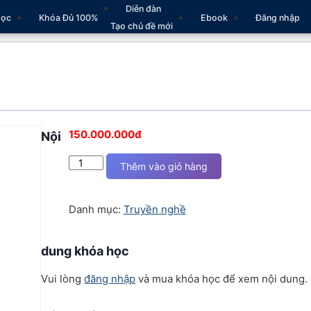
Diễn đàn
học
Khóa Đủ 100%
Ebook
Đăng nhập
Tạo chủ đề mới
150.000.000
đ
Nội
Gói
Thêm vào giỏ hàng
Truyền
nghề
Danh mục:
Truyền nghề
số
lượng
dung khóa học
Vui lòng
đăng nhập
và mua khóa học để xem nội dung.