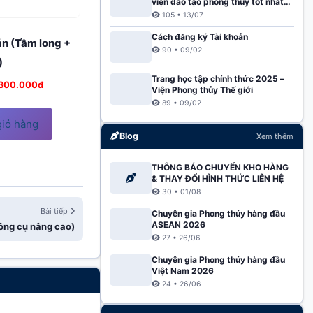
viện đào tạo phong thủy tốt nhất
Việt Nam 2025
105 • 13/07
Cách đăng ký Tài khoản
ản (Tầm long +
90 • 09/02
)
Trang học tập chính thức 2025 –
á
Giá
.300.000
đ
Viện Phong thủy Thế giới
c
hiện
89 • 09/02
tại
iỏ hàng
.200.000đ.
là:
Blog
Xem thêm
9.300.000đ.
THÔNG BÁO CHUYỂN KHO HÀNG
& THAY ĐỔI HÌNH THỨC LIÊN HỆ
30 • 01/08
Bài tiếp
Chuyên gia Phong thủy hàng đầu
ASEAN 2026
ông cụ nâng cao)
27 • 26/06
Chuyên gia Phong thủy hàng đầu
Việt Nam 2026
24 • 26/06