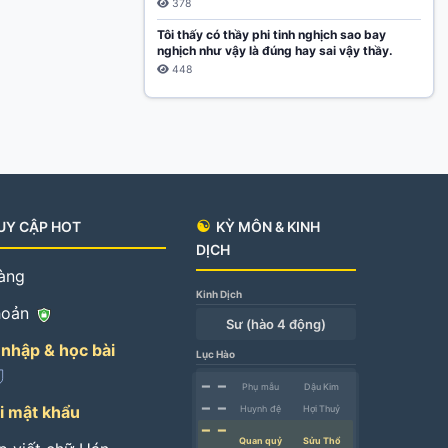
378
Tôi thấy có thầy phi tinh nghịch sao bay
nghịch như vậy là đúng hay sai vậy thầy.
448
☯
UY CẬP HOT
KỲ MÔN & KINH
DỊCH
àng
Kinh Dịch
hoản
Sư (hào 4 động)
nhập & học bài
Lục Hào
━ ━
Phụ mẫu
Dậu Kim
━ ━
ại mật khẩu
Huynh đệ
Hợi Thuỷ
━ ━
Quan quỷ
Sửu Thổ