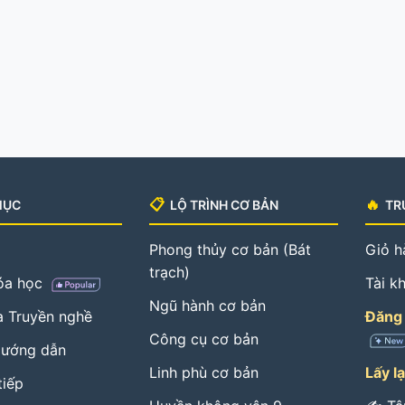
📋
🔥
MỤC
LỘ TRÌNH CƠ BẢN
TR
Phong thủy cơ bản (Bát
Giỏ h
trạch)
hóa học
Tài k
Ngũ hành cơ bản
 Truyền nghề
Đăng 
Công cụ cơ bản
Hướng dẫn
Linh phù cơ bản
Lấy l
tiếp