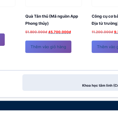
Quà Tân thủ (Mã nguồn App
Công cụ cơ b
Phong thủy)
Địa từ trường
Giá
Giá
Gi
51.800.000
đ
45.700.000
đ
11.200.000
đ
9
gốc
hiện
gố
là:
tại
là:
Thêm vào giỏ hàng
Thêm vào g
51.800.000đ.
là:
11
45.700.000đ.
Khoa học tâm linh (C