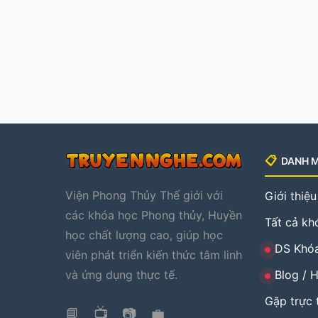
📋
DANH 
Viện Phong Thủy Thế giới với
Giới thiệu
các khóa học Phong thủy, Huyền
Tất cả k
học chất lượng cao, giúp học
DS Khóa
viên phát triển kiến thức tâm linh
và ứng dụng thực tế.
Blog / 
Gặp trực 
📘
📺
📷
💼