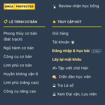
Review nhận học bổng
📋
🔥
LỘ TRÌNH CƠ BẢN
TRUY CẬP HOT
Phong thủy cơ bản
Giỏ hàng
(Bát trạch)
Tài khoản
Ngũ hành cơ bản
Đăng nhập & học bài
Công cụ cơ bản
Lấy lại mật khẩu
Linh phù cơ bản
✍️ Tập viết chữ Hán
Huyền không vận 9
Diễn đàn học viên
Linh phù (nâng cao)
🔮 Tra Lá số
Công cụ nâng cao
🔮 Xem Đại vận, Lưu niên