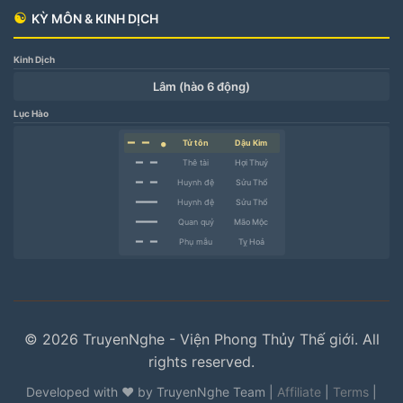
☯
KỲ MÔN & KINH DỊCH
Kinh Dịch
Lâm (hào 6 động)
Lục Hào
━ ━
Tử tôn
Dậu Kim
●
━ ━
Thê tài
Hợi Thuỷ
━ ━
Huynh đệ
Sửu Thổ
━━━
Huynh đệ
Sửu Thổ
━━━
Quan quỷ
Mão Mộc
━ ━
Phụ mẫu
Tỵ Hoả
© 2026 TruyenNghe - Viện Phong Thủy Thế giới. All
rights reserved.
Developed with ❤️ by TruyenNghe Team |
Affiliate
|
Terms
|