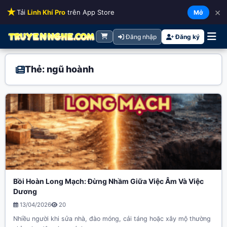
★
×
Tải
Linh Khí Pro
trên App Store
Mở
Đăng nhập
Đăng ký
Thẻ: ngũ hoành
Bồi Hoàn Long Mạch: Đừng Nhầm Giữa Việc Âm Và Việc
Dương
13/04/2026
20
Nhiều người khi sửa nhà, đào móng, cải táng hoặc xây mộ thường