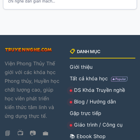
chỉ nghe dân gian mách...
📋
DANH MỤC
Viện Phong Thủy Thế
Giới thiệu
giới với các khóa học
Tất cả khóa học
Phong thủy, Huyền học
chất lượng cao, giúp
DS Khóa Truyền nghề
học viên phát triển
Blog / Hướng dẫn
kiến thức tâm linh và
Gặp trực tiếp
ứng dụng thực tế.
Giáo trình / Công cụ
📘
📺
📷
💼
📚 Ebook Shop