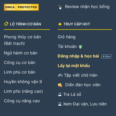
Review nhận học bổng
📋
🔥
LỘ TRÌNH CƠ BẢN
TRUY CẬP HOT
Phong thủy cơ bản
Giỏ hàng
(Bát trạch)
Tài khoản
Ngũ hành cơ bản
Đăng nhập & học bài
Công cụ cơ bản
Lấy lại mật khẩu
Linh phù cơ bản
✍️ Tập viết chữ Hán
Huyền không vận 9
Diễn đàn học viên
Linh phù (nâng cao)
🔮 Tra Lá số
Công cụ nâng cao
🔮 Xem Đại vận, Lưu niên