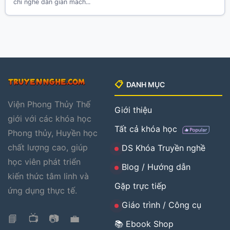
chỉ nghe dân gian mách...
📋
DANH MỤC
Viện Phong Thủy Thế
Giới thiệu
giới với các khóa học
Tất cả khóa học
Phong thủy, Huyền học
chất lượng cao, giúp
DS Khóa Truyền nghề
học viên phát triển
Blog / Hướng dẫn
kiến thức tâm linh và
Gặp trực tiếp
ứng dụng thực tế.
Giáo trình / Công cụ
📘
📺
📷
💼
📚 Ebook Shop