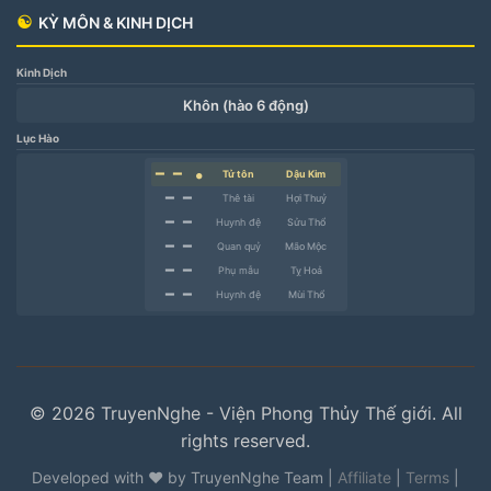
☯
KỲ MÔN & KINH DỊCH
Kinh Dịch
Khôn (hào 6 động)
Lục Hào
━ ━
Tử tôn
Dậu Kim
●
━ ━
Thê tài
Hợi Thuỷ
━ ━
Huynh đệ
Sửu Thổ
━ ━
Quan quỷ
Mão Mộc
━ ━
Phụ mẫu
Tỵ Hoả
━ ━
Huynh đệ
Mùi Thổ
© 2026 TruyenNghe - Viện Phong Thủy Thế giới. All
rights reserved.
Developed with ❤️ by TruyenNghe Team |
Affiliate
|
Terms
|