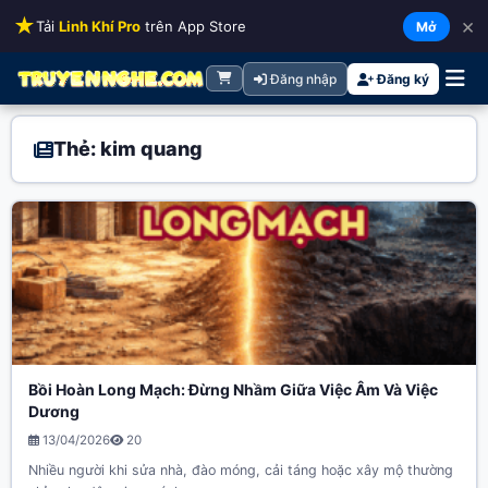
★
×
Tải
Linh Khí Pro
trên App Store
Mở
Đăng nhập
Đăng ký
Thẻ: kim quang
Bồi Hoàn Long Mạch: Đừng Nhầm Giữa Việc Âm Và Việc
Dương
13/04/2026
20
Nhiều người khi sửa nhà, đào móng, cải táng hoặc xây mộ thường