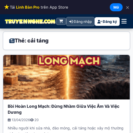
★
×
Tải
Linh Bàn Pro
trên App Store
Mở
Đăng nhập
Đăng ký
Thẻ: cải táng
Bồi Hoàn Long Mạch: Đừng Nhầm Giữa Việc Âm Và Việc
Dương
13/04/2026
20
Nhiều người khi sửa nhà, đào móng, cải táng hoặc xây mộ thường