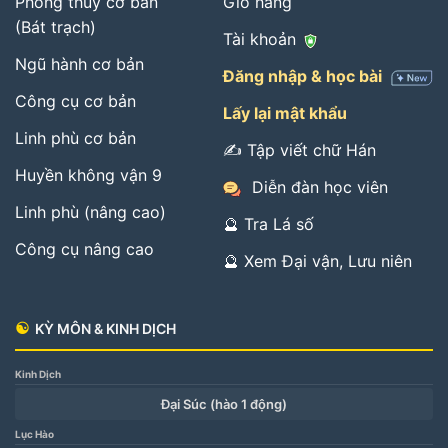
Phong thủy cơ bản
Giỏ hàng
(Bát trạch)
Tài khoản
Ngũ hành cơ bản
Đăng nhập & học bài
Công cụ cơ bản
Lấy lại mật khẩu
Linh phù cơ bản
✍️ Tập viết chữ Hán
Huyền không vận 9
Diễn đàn học viên
Linh phù (nâng cao)
🔮 Tra Lá số
Công cụ nâng cao
🔮 Xem Đại vận, Lưu niên
☯
KỲ MÔN & KINH DỊCH
Kinh Dịch
Đại Súc (hào 1 động)
Lục Hào