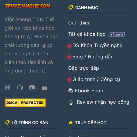
📋
DANH MỤC
Viện Phong Thủy Thế
Giới thiệu
giới với các khóa học
Tất cả khóa học
Phong thủy, Huyền học
chất lượng cao, giúp
DS Khóa Truyền nghề
học viên phát triển
Blog / Hướng dẫn
kiến thức tâm linh và
Gặp trực tiếp
ứng dụng thực tế.
Giáo trình / Công cụ
📘
📺
📷
💼
📚 Ebook Shop
Review nhận học bổng
📋
🔥
LỘ TRÌNH CƠ BẢN
TRUY CẬP HOT