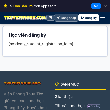
★
×
Tải
Linh Bàn Pro
trên App Store
Mở
Đăng nhập
Đăng ký
Học viên đăng ký
[academy_student_registration_form]
📋
DANH MỤC
Viện Phong Thủy Thế
Giới thiệu
giới với các khóa học
Tất cả khóa học
Phong thủy, Huyền học