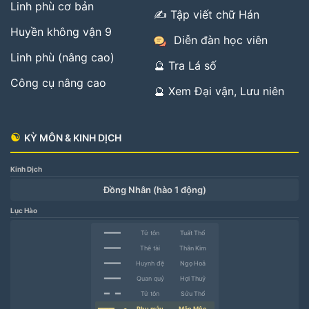
Linh phù cơ bản
✍️ Tập viết chữ Hán
Huyền không vận 9
Diễn đàn học viên
Linh phù (nâng cao)
🔮 Tra Lá số
Công cụ nâng cao
🔮 Xem Đại vận, Lưu niên
☯
KỲ MÔN & KINH DỊCH
Kinh Dịch
Đồng Nhân (hào 1 động)
Lục Hào
━━━
Tử tôn
Tuất Thổ
━━━
Thê tài
Thân Kim
━━━
Huynh đệ
Ngọ Hoả
━━━
Quan quỷ
Hợi Thuỷ
━ ━
Tử tôn
Sửu Thổ
━━━
Phụ mẫu
Mão Mộc